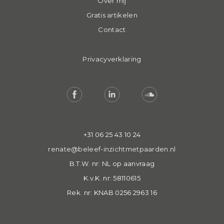
Over mij
Gratis artikelen
Contact
Privacyverklaring
+31 06 25 43 10 24
renate@beleef-inzichtmetpaarden.nl
B.T.W. nr: NL op aanvraag
K.v.K. nr: 58110615
Rek. nr: KNAB 0256 2963 16