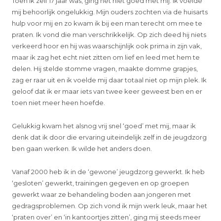
Toen ik zelf 17 jaar was, ging het niet goed met mij. Ik voelde
mij behoorlijk ongelukkig. Mijn ouders zochten via de huisarts
hulp voor mij en zo kwam ik bij een man terecht om mee te
praten. Ik vond die man verschrikkelijk. Op zich deed hij niets
verkeerd hoor en hij was waarschijnlijk ook prima in zijn vak,
maar ik zag het echt niet zitten om lief en leed met hem te
delen. Hij stelde stomme vragen, maakte domme grapjes,
zag er raar uit en ik voelde mij daar totaal niet op mijn plek. Ik
geloof dat ik er maar iets van twee keer geweest ben en er
toen niet meer heen hoefde.
Gelukkig kwam het alsnog vrij snel ‘goed’ met mij, maar ik
denk dat ik door die ervaring uiteindelijk zelf in de jeugdzorg
ben gaan werken. Ik wilde het anders doen.
Vanaf 2000 heb ik in de ‘gewone’ jeugdzorg gewerkt. Ik heb
‘gesloten’ gewerkt, trainingen gegeven en op groepen
gewerkt waar ze behandeling boden aan jongeren met
gedragsproblemen. Op zich vond ik mijn werk leuk, maar het
‘praten over’ en ‘in kantoortjes zitten’, ging mij steeds meer