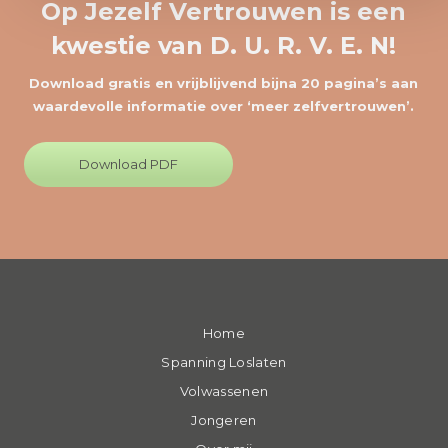
Op Jezelf Vertrouwen is een
kwestie van D. U. R. V. E. N!
Download gratis en vrijblijvend bijna 20 pagina’s aan
waardevolle informatie over ‘meer zelfvertrouwen’.
Download PDF
Home
Spanning Loslaten
Volwassenen
Jongeren